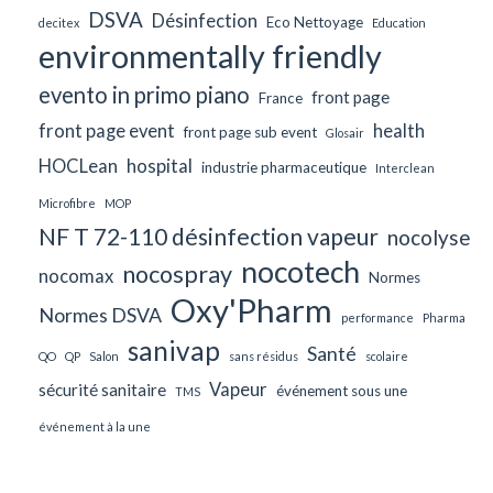
DSVA
Désinfection
Eco Nettoyage
decitex
Education
environmentally friendly
evento in primo piano
front page
France
front page event
health
front page sub event
Glosair
HOCLean
hospital
industrie pharmaceutique
Interclean
Microfibre
MOP
NF T 72-110 désinfection vapeur
nocolyse
nocotech
nocospray
nocomax
Normes
Oxy'Pharm
Normes DSVA
performance
Pharma
sanivap
Santé
QO
QP
Salon
sans résidus
scolaire
Vapeur
sécurité sanitaire
événement sous une
TMS
événement à la une