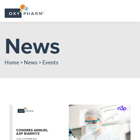
Skip
News
to
the
content
Home > News > Events