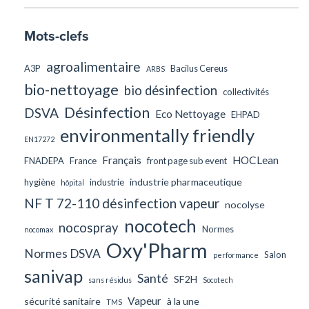
Mots-clefs
agroalimentaire
A3P
Bacilus Cereus
ARBS
bio-nettoyage
bio désinfection
collectivités
Désinfection
DSVA
Eco Nettoyage
EHPAD
environmentally friendly
EN17272
Français
HOCLean
FNADEPA
France
front page sub event
industrie pharmaceutique
hygiène
industrie
hôpital
NF T 72-110 désinfection vapeur
nocolyse
nocotech
nocospray
Normes
nocomax
Oxy'Pharm
Normes DSVA
Salon
performance
sanivap
Santé
SF2H
sans résidus
Socotech
Vapeur
sécurité sanitaire
à la une
TMS