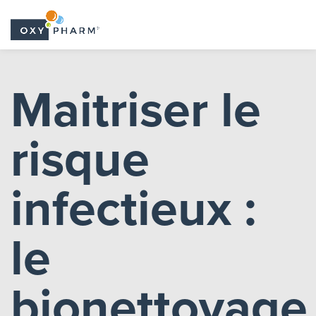
Skip
to
Maitriser le
the
content
risque
infectieux :
le
bionettoyage