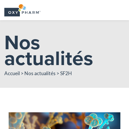
Skip
Nos
to
the
actualités
content
Accueil > Nos actualités > SF2H