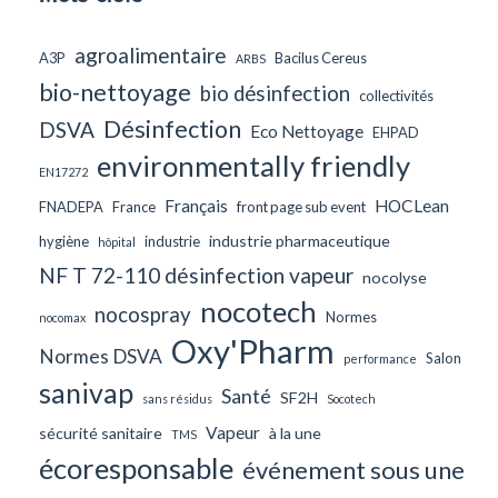
agroalimentaire
A3P
Bacilus Cereus
ARBS
bio-nettoyage
bio désinfection
collectivités
Désinfection
DSVA
Eco Nettoyage
EHPAD
environmentally friendly
EN17272
Français
HOCLean
FNADEPA
France
front page sub event
industrie pharmaceutique
hygiène
industrie
hôpital
NF T 72-110 désinfection vapeur
nocolyse
nocotech
nocospray
Normes
nocomax
Oxy'Pharm
Normes DSVA
Salon
performance
sanivap
Santé
SF2H
sans résidus
Socotech
Vapeur
sécurité sanitaire
à la une
TMS
écoresponsable
événement sous une