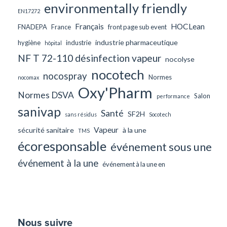
environmentally friendly
EN17272
Français
HOCLean
FNADEPA
France
front page sub event
industrie pharmaceutique
hygiène
industrie
hôpital
NF T 72-110 désinfection vapeur
nocolyse
nocotech
nocospray
Normes
nocomax
Oxy'Pharm
Normes DSVA
Salon
performance
sanivap
Santé
SF2H
sans résidus
Socotech
Vapeur
sécurité sanitaire
à la une
TMS
écoresponsable
événement sous une
événement à la une
événement à la une en
Nous suivre