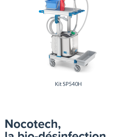
Kit SP540H
Nocotech,
la bio-désinfection