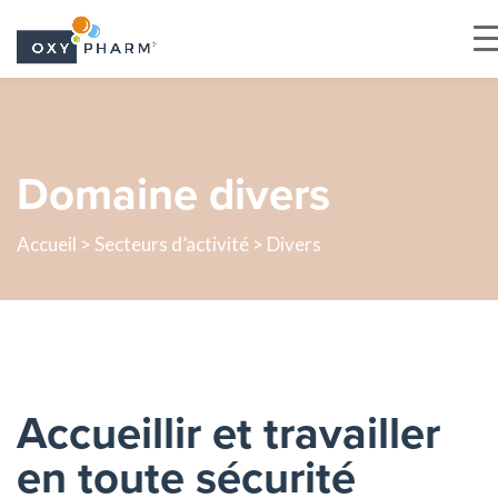
Skip
to
the
Domaine divers
content
Accueil >
Secteurs d’activité
> Divers
Accueillir et travailler
en toute sécurité