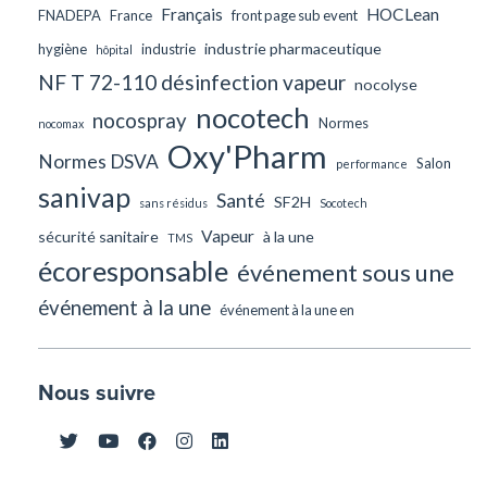
Français
HOCLean
FNADEPA
France
front page sub event
industrie pharmaceutique
hygiène
industrie
hôpital
NF T 72-110 désinfection vapeur
nocolyse
nocotech
nocospray
Normes
nocomax
Oxy'Pharm
Normes DSVA
Salon
performance
sanivap
Santé
SF2H
sans résidus
Socotech
Vapeur
sécurité sanitaire
à la une
TMS
écoresponsable
événement sous une
événement à la une
événement à la une en
Nous suivre