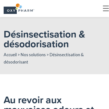
Skip
to
Désinsectisation &
the
désodorisation
content
Accueil
>
Nos solutions
> Désinsectisation &
désodorisant
Au revoir aux