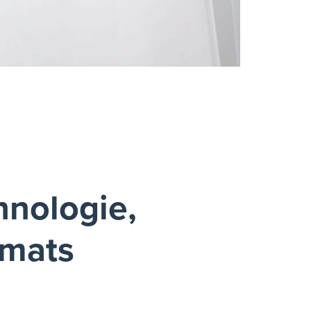
hnologie,
rmats