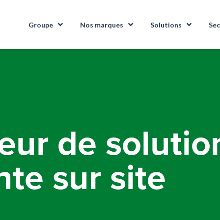
Groupe
Nos marques
Solutions
Sec
eur de solutio
te sur site