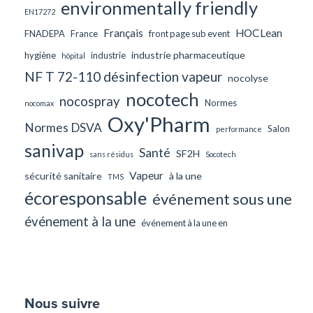
environmentally friendly
EN17272
Français
HOCLean
FNADEPA
France
front page sub event
industrie pharmaceutique
hygiène
industrie
hôpital
NF T 72-110 désinfection vapeur
nocolyse
nocotech
nocospray
Normes
nocomax
Oxy'Pharm
Normes DSVA
Salon
performance
sanivap
Santé
SF2H
sans résidus
Socotech
Vapeur
sécurité sanitaire
à la une
TMS
écoresponsable
événement sous une
événement à la une
événement à la une en
Nous suivre