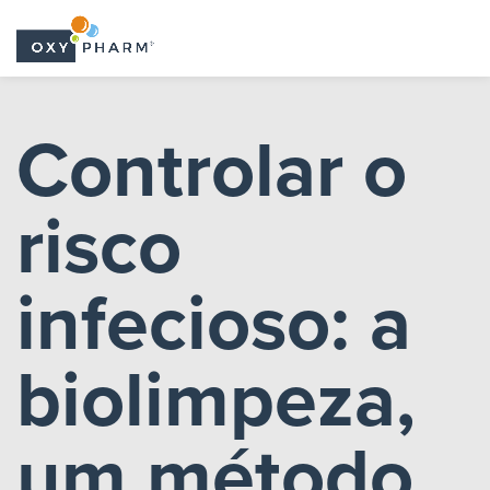
Skip
to
Controlar o
the
content
risco
infecioso: a
biolimpeza,
um método