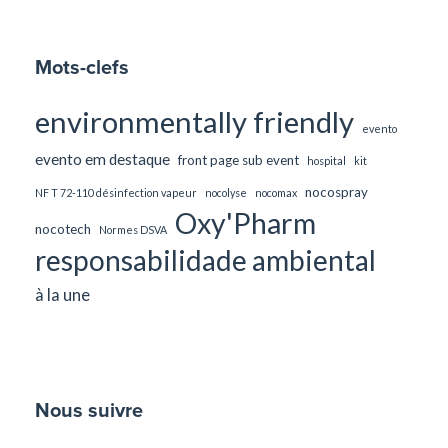
Mots-clefs
environmentally friendly
evento
evento em destaque
front page sub event
hospital
kit
nocospray
NF T 72-110 désinfection vapeur
nocolyse
nocomax
Oxy'Pharm
nocotech
Normes DSVA
responsabilidade ambiental
à la une
Nous suivre