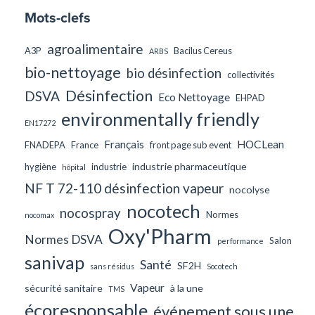
Mots-clefs
agroalimentaire
A3P
Bacilus Cereus
ARBS
bio-nettoyage
bio désinfection
collectivités
Désinfection
DSVA
Eco Nettoyage
EHPAD
environmentally friendly
EN17272
Français
HOCLean
FNADEPA
France
front page sub event
industrie pharmaceutique
hygiène
industrie
hôpital
NF T 72-110 désinfection vapeur
nocolyse
nocotech
nocospray
Normes
nocomax
Oxy'Pharm
Normes DSVA
Salon
performance
sanivap
Santé
SF2H
sans résidus
Socotech
Vapeur
sécurité sanitaire
à la une
TMS
écoresponsable
événement sous une