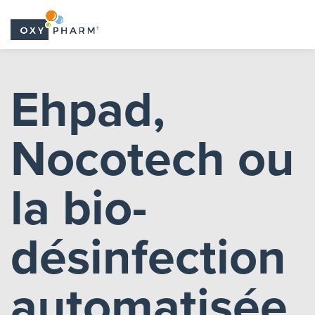
Skip
to
Ehpad,
the
content
Nocotech ou
la bio-
désinfection
automatisée