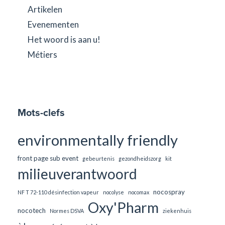
Artikelen
Evenementen
Het woord is aan u!
Métiers
Mots-clefs
environmentally friendly
front page sub event
gebeurtenis
gezondheidszorg
kit
milieuverantwoord
nocospray
NF T 72-110 désinfection vapeur
nocolyse
nocomax
Oxy'Pharm
nocotech
Normes DSVA
ziekenhuis