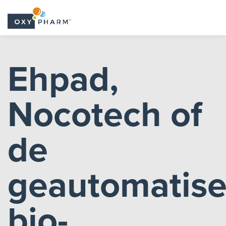
Skip
to
Ehpad,
the
content
Nocotech of
de
geautomatis
bio-