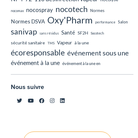
nocotech
nocospray
Normes
nocomax
Oxy'Pharm
Normes DSVA
Salon
performance
sanivap
Santé
SF2H
sans résidus
Socotech
Vapeur
sécurité sanitaire
à la une
TMS
écoresponsable
événement sous une
événement à la une
événement à la une en
Nous suivre
Navigation