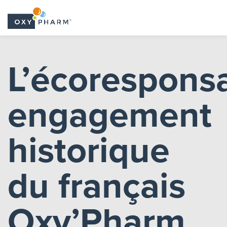
Skip
to
L’écoresponsa
the
content
engagement
historique
du français
Oxy’Pharm