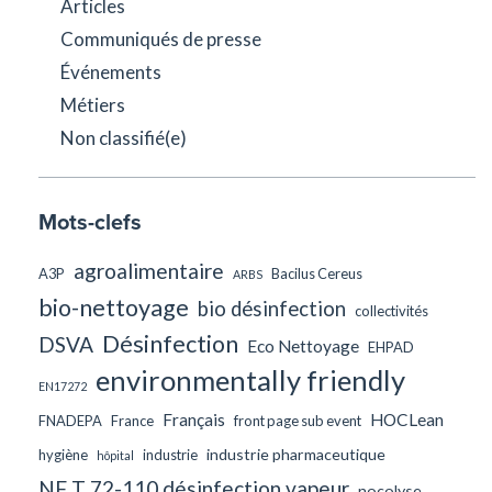
Articles
Communiqués de presse
Événements
Métiers
Non classifié(e)
Mots-clefs
agroalimentaire
A3P
Bacilus Cereus
ARBS
bio-nettoyage
bio désinfection
collectivités
Désinfection
DSVA
Eco Nettoyage
EHPAD
environmentally friendly
EN17272
Français
HOCLean
FNADEPA
France
front page sub event
industrie pharmaceutique
hygiène
industrie
hôpital
NF T 72-110 désinfection vapeur
nocolyse