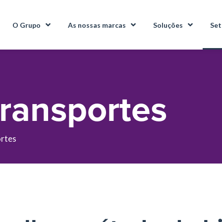
O Grupo
As nossas marcas
Soluções
Set
transportes
rtes