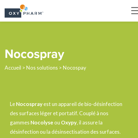
Skip
to
the
Nocospray
content
Accueil
>
Nos solutions
> Nocospay
Le
Nocospray
est un appareil de bio-désinfection
des surfaces léger et portatif. Couplé à nos
gammes
Nocolyse
ou
Oxypy
, il assure la
désinfection ou la désinsectisation des surfaces.