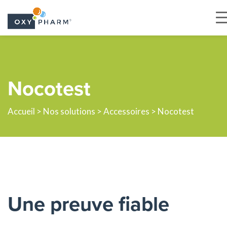
Skip
to
the
Nocotest
content
Accueil
>
Nos solutions
>
Accessoires
> Nocotest
Une preuve fiable