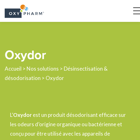
Skip
to
the
Oxydor
content
Accueil
>
Nos solutions
>
Désinsectisation &
désodorisation
> Oxydor
L’
Oxydor
est un produit désodorisant efficace sur
les odeurs d’origine organique ou bactérienne et
conçu pour être utilisé avec les appareils de