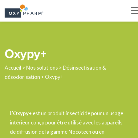
Skip
to
the
Oxypy+
content
Accueil
>
Nos solutions
>
Désinsectisation &
désodorisation
> Oxypy+
L’
Oxypy+
est un produit insecticide pour un usage
intérieur conçu pour être utilisé avec les appareils
de diffusion de la gamme Nocotech ou en