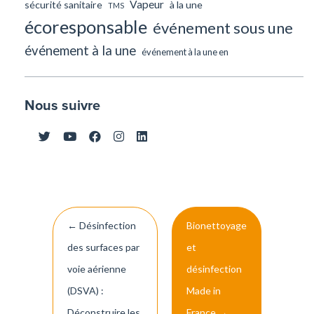
Vapeur
sécurité sanitaire
à la une
TMS
écoresponsable
événement sous une
événement à la une
événement à la une en
Nous suivre
Navigation
←
Désinfection
Bionettoyage
de
des surfaces par
et
l’article
voie aérienne
désinfection
(DSVA) :
Made in
Déconstruire les
France
→