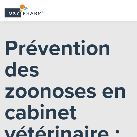
Skip
to
Prévention
the
content
des
zoonoses en
cabinet
vétérinaire :