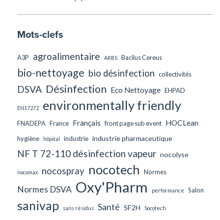
Mots-clefs
agroalimentaire
A3P
Bacilus Cereus
ARBS
bio-nettoyage
bio désinfection
collectivités
Désinfection
DSVA
Eco Nettoyage
EHPAD
environmentally friendly
EN17272
Français
HOCLean
FNADEPA
France
front page sub event
industrie pharmaceutique
hygiène
industrie
hôpital
NF T 72-110 désinfection vapeur
nocolyse
nocotech
nocospray
Normes
nocomax
Oxy'Pharm
Normes DSVA
Salon
performance
sanivap
Santé
SF2H
sans résidus
Socotech