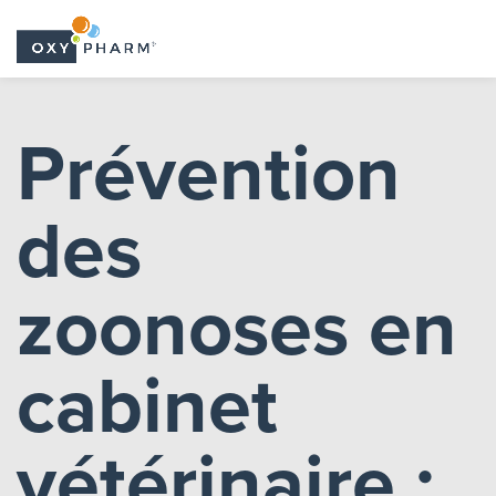
Skip
to
Prévention
the
content
des
zoonoses en
cabinet
vétérinaire :