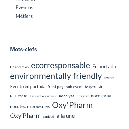
Eventos
Métiers
Mots-clefs
ecorresponsable
En portada
Désinfection
environmentally friendly
evento
Evento en portada
front page sub event
hospital
kit
nocospray
nocolyse
NF T 72-110 désinfection vapeur
nocomax
Oxy'Pharm
nocotech
Normes DSVA
Oxy’Pharm
à la une
sanidad