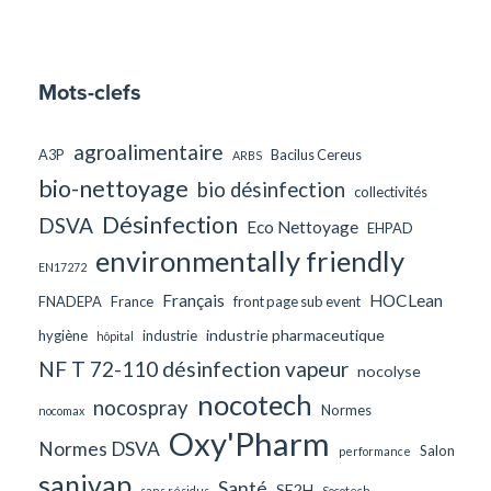
Mots-clefs
agroalimentaire
A3P
Bacilus Cereus
ARBS
bio-nettoyage
bio désinfection
collectivités
Désinfection
DSVA
Eco Nettoyage
EHPAD
environmentally friendly
EN17272
Français
HOCLean
FNADEPA
France
front page sub event
industrie pharmaceutique
hygiène
industrie
hôpital
NF T 72-110 désinfection vapeur
nocolyse
nocotech
nocospray
Normes
nocomax
Oxy'Pharm
Normes DSVA
Salon
performance
sanivap
Santé
SF2H
sans résidus
Socotech