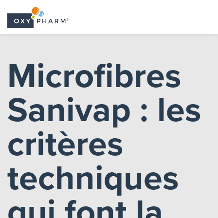
Skip
to
Microfibres
the
content
Sanivap : les
critères
techniques
qui font la