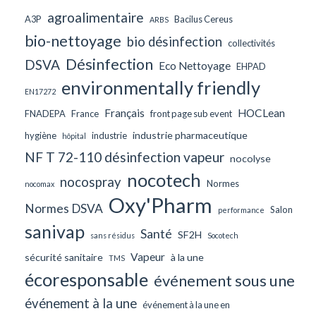
agroalimentaire
A3P
Bacilus Cereus
ARBS
bio-nettoyage
bio désinfection
collectivités
Désinfection
DSVA
Eco Nettoyage
EHPAD
environmentally friendly
EN17272
Français
HOCLean
FNADEPA
France
front page sub event
industrie pharmaceutique
hygiène
industrie
hôpital
NF T 72-110 désinfection vapeur
nocolyse
nocotech
nocospray
Normes
nocomax
Oxy'Pharm
Normes DSVA
Salon
performance
sanivap
Santé
SF2H
sans résidus
Socotech
Vapeur
sécurité sanitaire
à la une
TMS
écoresponsable
événement sous une
événement à la une
événement à la une en