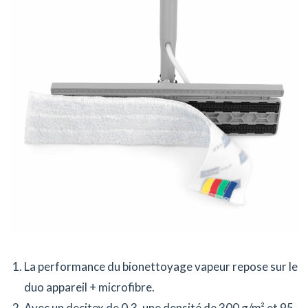
La performance du bionettoyage vapeur repose sur le
duo appareil + microfibre.
Avec un decitex de 0,3, une densité de 300 g/m² et 95