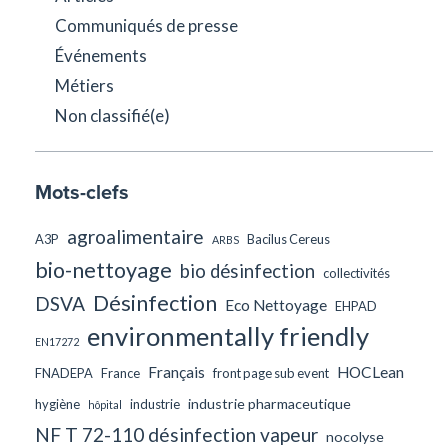
Communiqués de presse
Événements
Métiers
Non classifié(e)
Mots-clefs
agroalimentaire
A3P
Bacilus Cereus
ARBS
bio-nettoyage
bio désinfection
collectivités
Désinfection
DSVA
Eco Nettoyage
EHPAD
environmentally friendly
EN17272
Français
HOCLean
FNADEPA
France
front page sub event
industrie pharmaceutique
hygiène
industrie
hôpital
NF T 72-110 désinfection vapeur
nocolyse