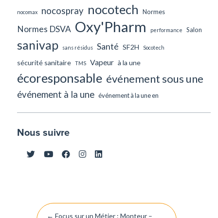
nocotech
nocospray
Normes
nocomax
Oxy'Pharm
Normes DSVA
Salon
performance
sanivap
Santé
SF2H
sans résidus
Socotech
Vapeur
sécurité sanitaire
à la une
TMS
écoresponsable
événement sous une
événement à la une
événement à la une en
Nous suivre
Navigation
←
Focus sur un Métier : Monteur –