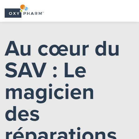
Skip
to
Au cœur du
the
content
SAV : Le
magicien
des
réparations