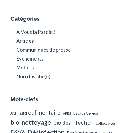
Catégories
À Vous la Parole !
Articles
Communiqués de presse
Événements
Métiers
Non classifié(e)
Mots-clefs
agroalimentaire
A3P
Bacilus Cereus
ARBS
bio-nettoyage
bio désinfection
collectivités
Désinfection
DSVA
Eco Nettoyage
EHPAD