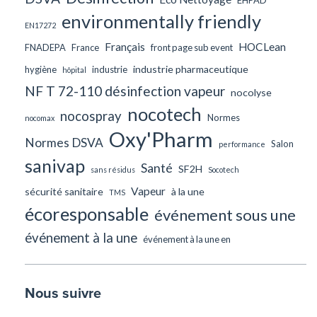
environmentally friendly
EN17272
Français
HOCLean
FNADEPA
France
front page sub event
industrie pharmaceutique
hygiène
industrie
hôpital
NF T 72-110 désinfection vapeur
nocolyse
nocotech
nocospray
Normes
nocomax
Oxy'Pharm
Normes DSVA
Salon
performance
sanivap
Santé
SF2H
sans résidus
Socotech
Vapeur
sécurité sanitaire
à la une
TMS
écoresponsable
événement sous une
événement à la une
événement à la une en
Nous suivre