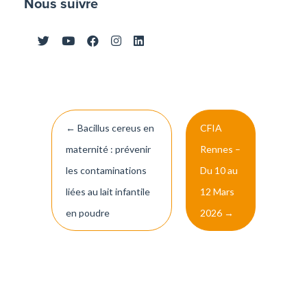
Nous suivre
Navigation
←
Bacillus cereus en
CFIA
de
maternité : prévenir
Rennes –
l’article
les contaminations
Du 10 au
liées au lait infantile
12 Mars
en poudre
2026
→