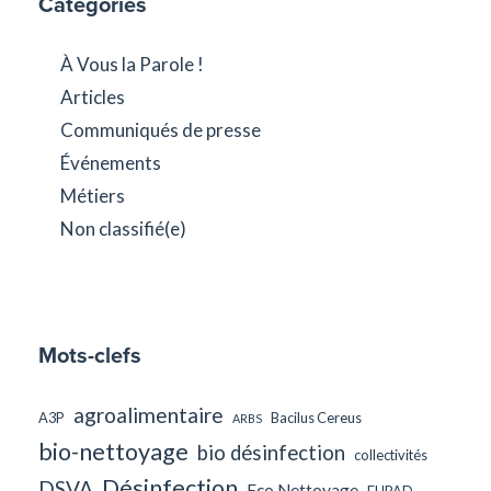
Catégories
À Vous la Parole !
Articles
Communiqués de presse
Événements
Métiers
Non classifié(e)
Mots-clefs
agroalimentaire
A3P
Bacilus Cereus
ARBS
bio-nettoyage
bio désinfection
collectivités
Désinfection
DSVA
Eco Nettoyage
EHPAD