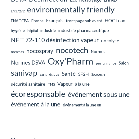
environmentally friendly
EN17272
Français
HOCLean
FNADEPA
France
front page sub event
industrie pharmaceutique
hygiène
industrie
hôpital
NF T 72-110 désinfection vapeur
nocolyse
nocotech
nocospray
Normes
nocomax
Oxy'Pharm
Normes DSVA
Salon
performance
sanivap
Santé
SF2H
sans résidus
Socotech
Vapeur
sécurité sanitaire
à la une
TMS
écoresponsable
événement sous une
événement à la une
événement à la une en