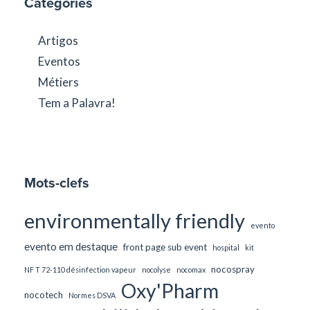
Catégories
Artigos
Eventos
Métiers
Tem a Palavra!
Mots-clefs
environmentally friendly
evento
evento em destaque
front page sub event
hospital
kit
nocospray
NF T 72-110 désinfection vapeur
nocolyse
nocomax
Oxy'Pharm
nocotech
Normes DSVA