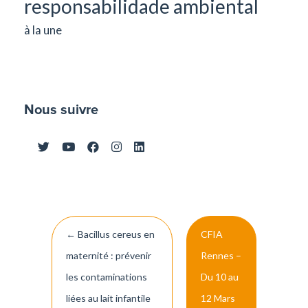
responsabilidade ambiental
à la une
Nous suivre
Post
←
Bacillus cereus en
CFIA
navigation
maternité : prévenir
Rennes –
les contaminations
Du 10 au
liées au lait infantile
12 Mars