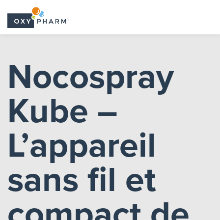
Skip
to
Nocospray
the
content
Kube –
L’appareil
sans fil et
compact de