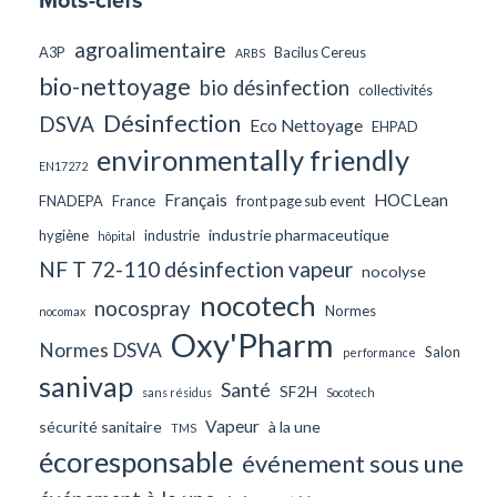
agroalimentaire
A3P
Bacilus Cereus
ARBS
bio-nettoyage
bio désinfection
collectivités
Désinfection
DSVA
Eco Nettoyage
EHPAD
environmentally friendly
EN17272
Français
HOCLean
FNADEPA
France
front page sub event
industrie pharmaceutique
hygiène
industrie
hôpital
NF T 72-110 désinfection vapeur
nocolyse
nocotech
nocospray
Normes
nocomax
Oxy'Pharm
Normes DSVA
Salon
performance
sanivap
Santé
SF2H
sans résidus
Socotech
Vapeur
sécurité sanitaire
à la une
TMS
écoresponsable
événement sous une