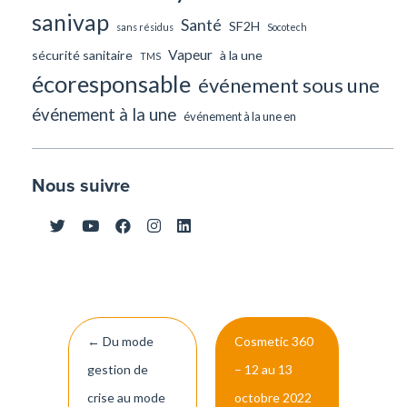
sanivap
Santé
SF2H
sans résidus
Socotech
Vapeur
sécurité sanitaire
à la une
TMS
écoresponsable
événement sous une
événement à la une
événement à la une en
Nous suivre
Navigation
←
Du mode
Cosmetic 360
de
gestion de
– 12 au 13
l’article
crise au mode
octobre 2022