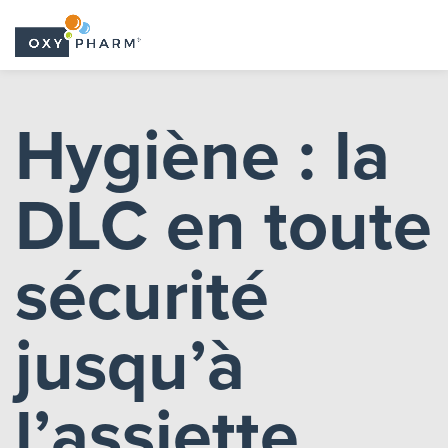
Skip
to
Hygiène : la
the
content
DLC en toute
sécurité
jusqu’à
l’assiette