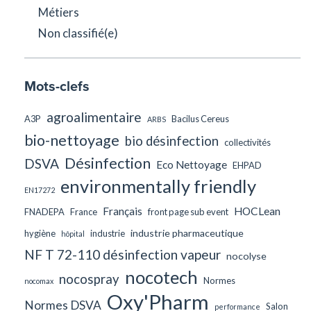
Métiers
Non classifié(e)
Mots-clefs
agroalimentaire
A3P
Bacilus Cereus
ARBS
bio-nettoyage
bio désinfection
collectivités
Désinfection
DSVA
Eco Nettoyage
EHPAD
environmentally friendly
EN17272
Français
HOCLean
FNADEPA
France
front page sub event
industrie pharmaceutique
hygiène
industrie
hôpital
NF T 72-110 désinfection vapeur
nocolyse
nocotech
nocospray
Normes
nocomax
Oxy'Pharm
Normes DSVA
Salon
performance