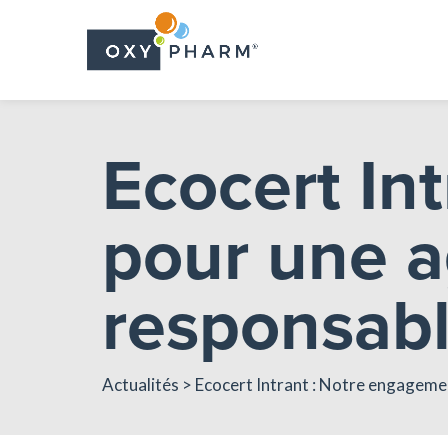
Skip
to
the
content
Ecocert In
pour une a
responsab
Actualités
> Ecocert Intrant : Notre engagemen