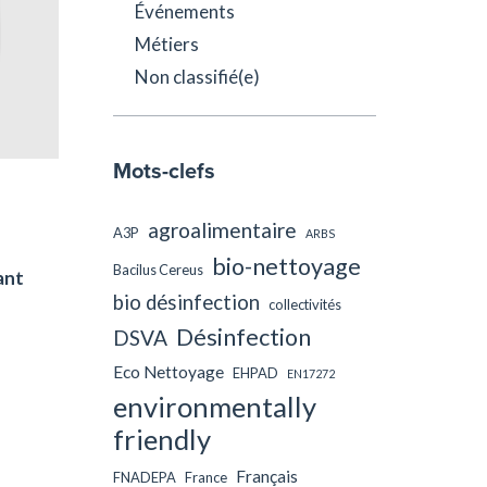
Événements
Métiers
Non classifié(e)
Mots-clefs
agroalimentaire
A3P
ARBS
bio-nettoyage
Bacilus Cereus
ant
bio désinfection
collectivités
Désinfection
DSVA
Eco Nettoyage
EHPAD
EN17272
environmentally
friendly
Français
FNADEPA
France