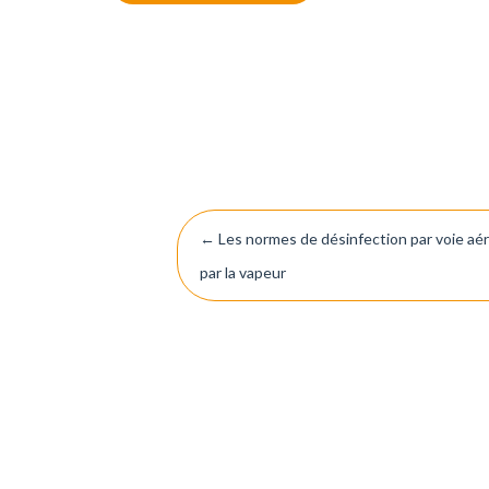
Navigation
←
Les normes de désinfection par voie aé
par la vapeur
de
l’article