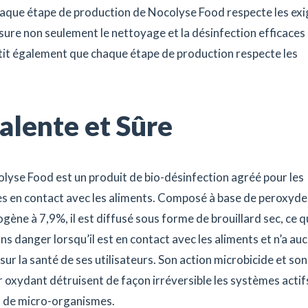
chaque étape de production de Nocolyse Food respecte les ex
sure non seulement le nettoyage et la désinfection efficaces
ntit également que chaque étape de production respecte les
alente et Sûre
lyse Food est un produit de bio-désinfection agréé pour les
es en contact avec les aliments. Composé à base de peroxyde
gène à 7,9%, il est diffusé sous forme de brouillard sec, ce qu
ns danger lorsqu’il est en contact avec les aliments et n’a au
sur la santé de ses utilisateurs. Son action microbicide et son
 oxydant détruisent de façon irréversible les systèmes actif
s de micro-organismes.