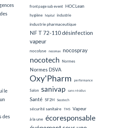
igences
HOCLean
front page sub event
 des
hygiène
industrie
hôpital
industrie pharmaceutique
NF T 72-110 désinfection
vapeur
nocospray
nocolyse
nocomax
nocotech
Normes
Normes DSVA
Oxy'Pharm
performance
sanivap
i le
Salon
sans résidus
Santé
cun
SF2H
Socotech
Vapeur
sécurité sanitaire
TMS
s des
écoresponsable
à la une
événement sous une