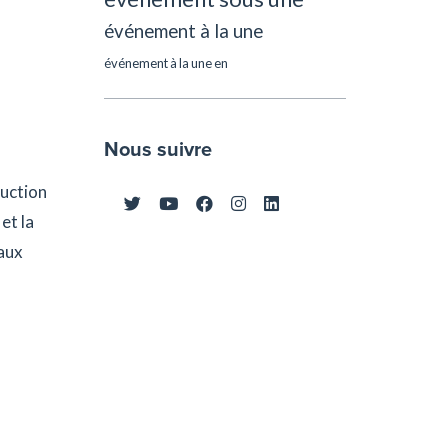
événement à la une
événement à la une en
Nous suivre
duction
et la
 aux