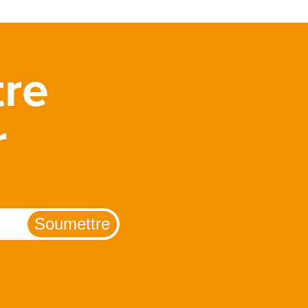
tre
r