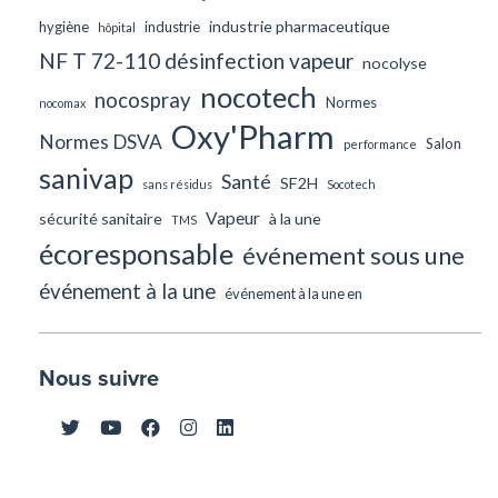
industrie pharmaceutique
hygiène
industrie
hôpital
NF T 72-110 désinfection vapeur
nocolyse
nocotech
nocospray
Normes
nocomax
Oxy'Pharm
Normes DSVA
Salon
performance
sanivap
Santé
SF2H
sans résidus
Socotech
Vapeur
sécurité sanitaire
à la une
TMS
écoresponsable
événement sous une
événement à la une
événement à la une en
Nous suivre