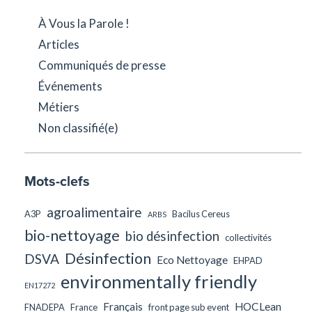
À Vous la Parole !
Articles
Communiqués de presse
Événements
Métiers
Non classifié(e)
Mots-clefs
agroalimentaire
A3P
Bacilus Cereus
ARBS
bio-nettoyage
bio désinfection
collectivités
Désinfection
DSVA
Eco Nettoyage
EHPAD
environmentally friendly
EN17272
Français
HOCLean
FNADEPA
France
front page sub event