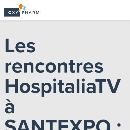
Skip
to
Les
the
content
rencontres
HospitaliaTV
à
SANTEXPO :