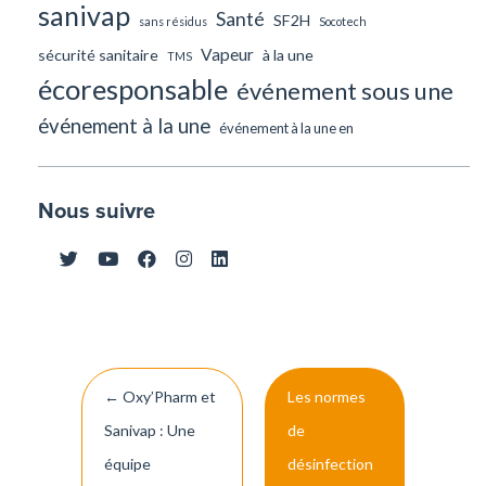
sanivap
Santé
SF2H
sans résidus
Socotech
Vapeur
sécurité sanitaire
à la une
TMS
écoresponsable
événement sous une
événement à la une
événement à la une en
Nous suivre
Navigation
←
Oxy’Pharm et
Les normes
de
Sanivap : Une
de
l’article
équipe
désinfection