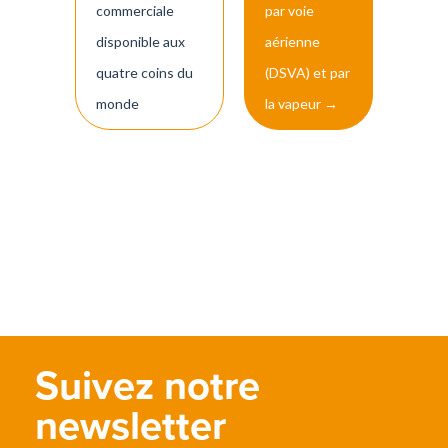
commerciale
par voie
disponible aux
aérienne
quatre coins du
(DSVA) et par
monde
la vapeur
→
Suivez notre
newsletter