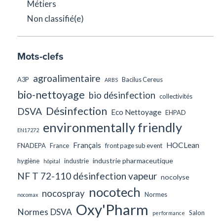
Métiers
Non classifié(e)
Mots-clefs
agroalimentaire
A3P
Bacilus Cereus
ARBS
bio-nettoyage
bio désinfection
collectivités
Désinfection
DSVA
Eco Nettoyage
EHPAD
environmentally friendly
EN17272
Français
HOCLean
FNADEPA
France
front page sub event
industrie pharmaceutique
hygiène
industrie
hôpital
NF T 72-110 désinfection vapeur
nocolyse
nocotech
nocospray
Normes
nocomax
Oxy'Pharm
Normes DSVA
Salon
performance