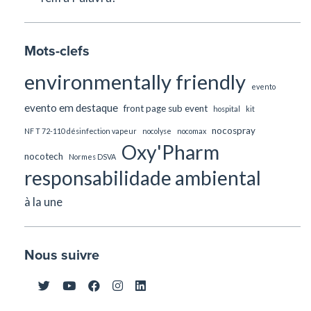
Mots-clefs
environmentally friendly
evento
evento em destaque
front page sub event
hospital
kit
nocospray
NF T 72-110 désinfection vapeur
nocolyse
nocomax
Oxy'Pharm
nocotech
Normes DSVA
responsabilidade ambiental
à la une
Nous suivre