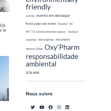
friendly
evento em destaque
evento
front page sub event
hospital
kit
026
r le
NF T 72-110 désinfection vapeur
nocolyse
nocospray
nocotech
nocomax
Oxy'Pharm
Normes DSVA
responsabilidade
ambiental
à la une
Nous suivre