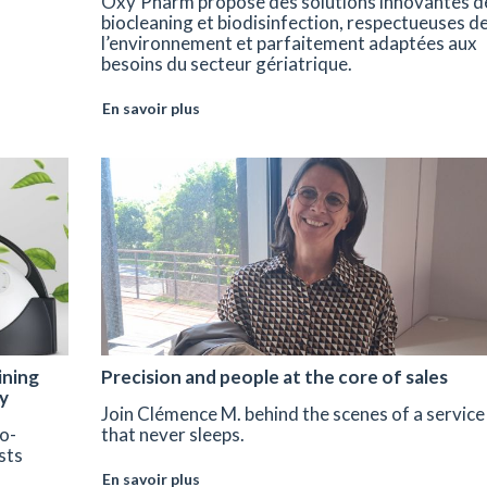
Oxy’Pharm propose des solutions innovantes d
biocleaning et biodisinfection, respectueuses d
l’environnement et parfaitement adaptées aux
besoins du secteur gériatrique.
En savoir plus
ining
Precision and people at the core of sales
y
Join Clémence M. behind the scenes of a service
co-
that never sleeps.
sts
En savoir plus