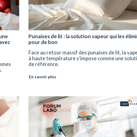
 une
Punaises de lit : la solution vapeur qui les élim
 avec
pour de bon
Face au retour massif des punaises de lit, la vap
à haute température s’impose comme une solut
ammes
de référence.
.
En savoir plus