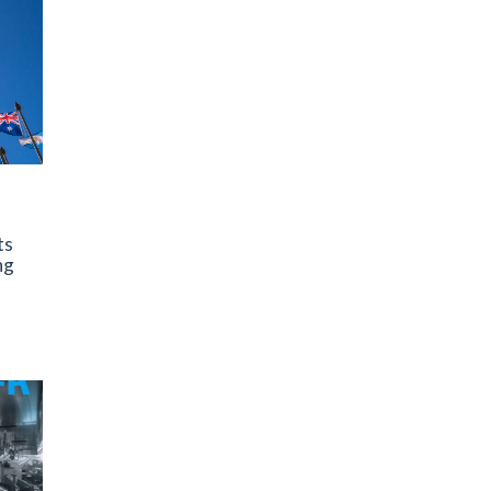
ts
ng