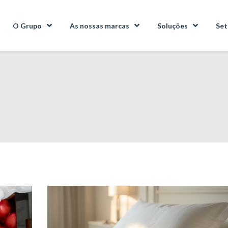
O Grupo
As nossas marcas
Soluções
Set