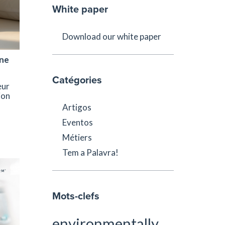
White paper
Download our white paper
ine
Catégories
eur
ion
Artigos
Eventos
Métiers
Tem a Palavra!
Mots-clefs
environmentally