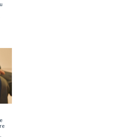
u
t
ne
tre