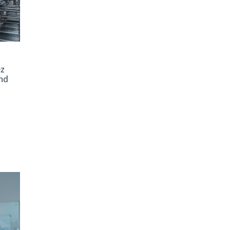
ez
and