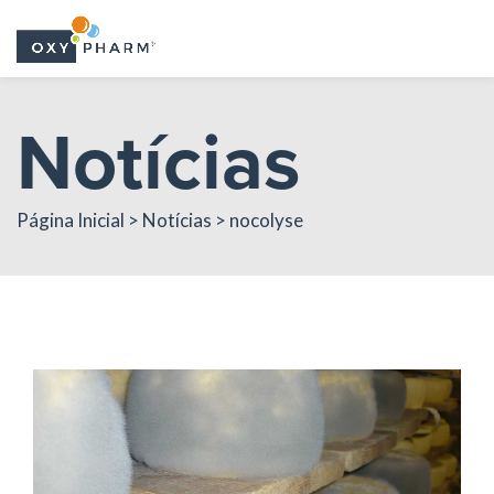
Skip
Notícias
to
the
content
Página Inicial > Notícias > nocolyse