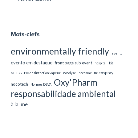
Mots-clefs
environmentally friendly
evento
evento em destaque
front page sub event
hospital
kit
nocospray
NF T 72-110 désinfection vapeur
nocolyse
nocomax
Oxy'Pharm
nocotech
Normes DSVA
responsabilidade ambiental
à la une