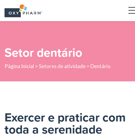
Skip
to
the
Setor dentário
content
Página Inicial >
Setores de atividade
> Dentário
Exercer e praticar com
toda a serenidade