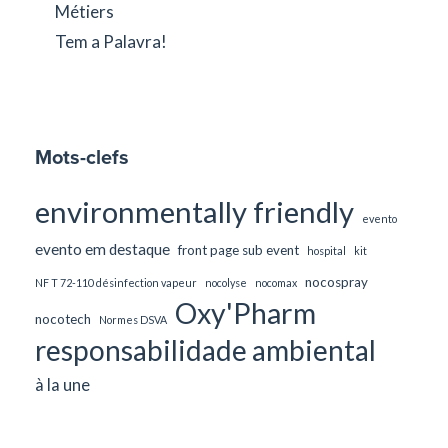
Métiers
Tem a Palavra!
Mots-clefs
environmentally friendly
evento
evento em destaque
front page sub event
hospital
kit
nocospray
NF T 72-110 désinfection vapeur
nocolyse
nocomax
Oxy'Pharm
nocotech
Normes DSVA
responsabilidade ambiental
à la une