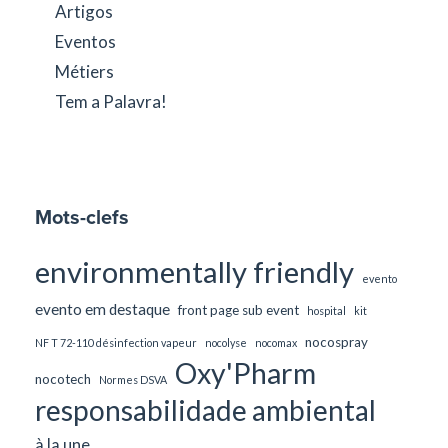
Artigos
Eventos
Métiers
Tem a Palavra!
Mots-clefs
environmentally friendly
evento
evento em destaque
front page sub event
hospital
kit
nocospray
NF T 72-110 désinfection vapeur
nocolyse
nocomax
Oxy'Pharm
nocotech
Normes DSVA
responsabilidade ambiental
à la une