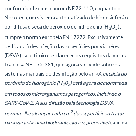
conformidade com a norma NF 72-110, enquanto o
Nocotech, um sistema automatizado de biodesinfeção
por difusão seca de peróxido de hidrogénio (H
O
),
2
2
cumpre a norma europeia EN 17272. Exclusivamente
dedicada à desinfeção das superfícies por via aérea
(DSVA), substituiu e esclareceu os requisitos da norma
francesa NF T72-281, que agora só incide sobre os
sistemas manuais de desinfeção pelo ar.
«A eficácia do
peróxido de hidrogénio (H
0
) está agora demonstrada
2
2
em todos os microrganismos patogénicos, incluindo o
SARS-CoV-2. A sua difusão pela tecnologia DSVA
2
permite-lhe alcançar cada cm
das superfícies a tratar
para garantir uma biodesinfeção irrepreensível».
afirma.