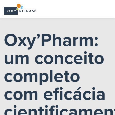
Skip
to
Oxy’Pharm:
the
content
um conceito
completo
com eficácia
cientificamen