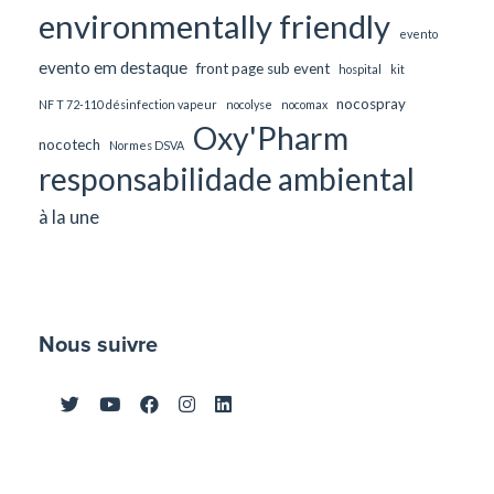
environmentally friendly
evento
evento em destaque
front page sub event
hospital
kit
nocospray
NF T 72-110 désinfection vapeur
nocolyse
nocomax
Oxy'Pharm
nocotech
Normes DSVA
responsabilidade ambiental
à la une
Nous suivre