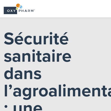
Skip
to
Sécurité
the
content
sanitaire
dans
l’agroaliment
: une