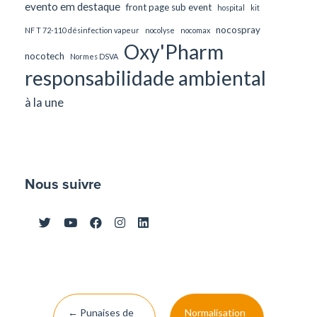
evento em destaque
front page sub event
hospital
kit
nocospray
NF T 72-110 désinfection vapeur
nocolyse
nocomax
Oxy'Pharm
nocotech
Normes DSVA
responsabilidade ambiental
à la une
Nous suivre
Post
←
Punaises de
Normalisation