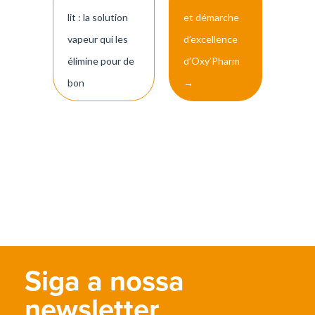
navigation
lit : la solution
et démarche
vapeur qui les
d’excellence
élimine pour de
d’Oxy’Pharm
bon
→
Siga a nossa
newsletter