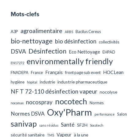
Mots-clefs
agroalimentaire
A3P
Bacilus Cereus
ARBS
bio-nettoyage
bio désinfection
collectivités
Désinfection
DSVA
Eco Nettoyage
EHPAD
environmentally friendly
EN17272
Français
HOCLean
FNADEPA
France
front page sub event
industrie pharmaceutique
hygiène
industrie
hôpital
NF T 72-110 désinfection vapeur
nocolyse
nocotech
nocospray
Normes
nocomax
Oxy'Pharm
Normes DSVA
Salon
performance
sanivap
Santé
SF2H
sans résidus
Socotech
Vapeur
sécurité sanitaire
à la une
TMS