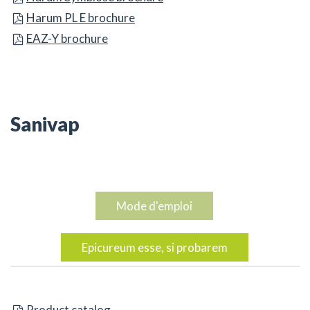
Harum PL E brochure
Harum PL E brochure
Harum PL E brochure
EAZ-Y brochure
EAZ-Y brochure
EAZ-Y brochure
Sanivap
Mode d'emploi
Epicureum esse, si probarem
AAA catalog
Product catalog