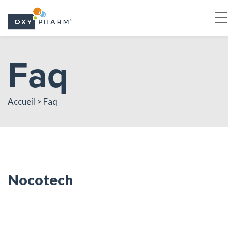
Skip
Faq
to
the
content
Accueil > Faq
Nocotech