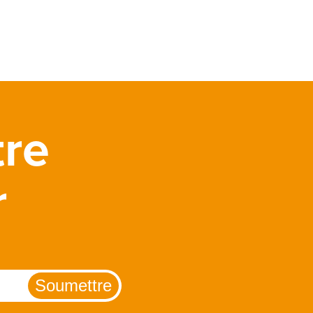
tre
r