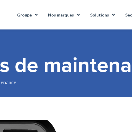
Groupe
Nos marques
Solutions
Sec
es de mainten
tenance