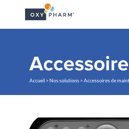
Skip
to
the
content
Accessoir
Accueil
>
Nos solutions
> Accessoires de main