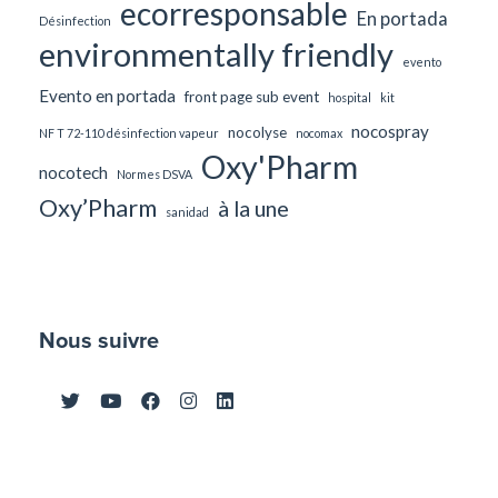
ecorresponsable
En portada
Désinfection
environmentally friendly
evento
Evento en portada
front page sub event
hospital
kit
nocospray
nocolyse
NF T 72-110 désinfection vapeur
nocomax
Oxy'Pharm
nocotech
Normes DSVA
Oxy’Pharm
à la une
sanidad
Nous suivre