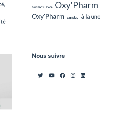
Oxy'Pharm
té,
Normes DSVA
Oxy’Pharm
à la une
sanidad
ité
Nous suivre