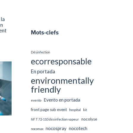
 la
on
ent
Mots-clefs
Désinfection
ecorresponsable
En portada
environmentally
friendly
Evento en portada
evento
front page sub event
hospital
kit
nocolyse
NF T 72-110 désinfection vapeur
nocospray
nocotech
nocomax