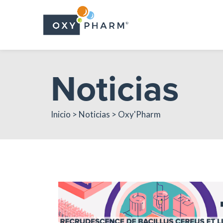
Skip
to
the
content
Noticias
Inicio > Noticias > Oxy'Pharm