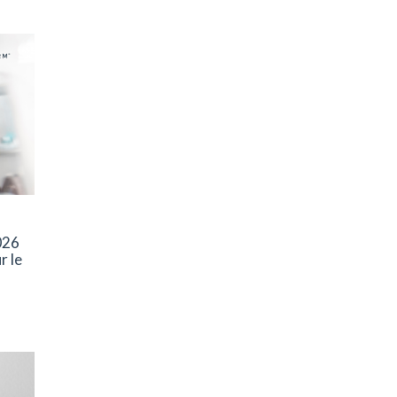
026
r le