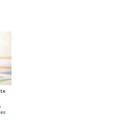
ite
e
les