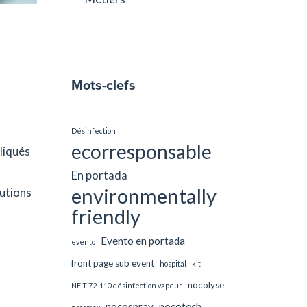
Mots-clefs
Désinfection
ecorresponsable
liqués
En portada
environmentally
lutions
friendly
Evento en portada
evento
front page sub event
hospital
kit
nocolyse
NF T 72-110 désinfection vapeur
nocospray
nocotech