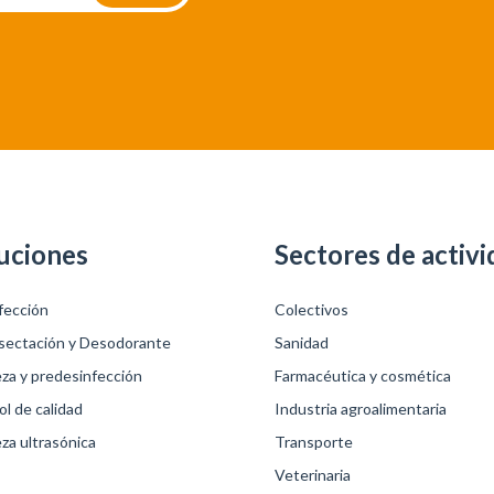
uciones
Sectores de activi
fección
Colectivos
sectación y Desodorante
Sanidad
eza y predesinfección
Farmacéutica y cosmética
l de calidad
Industria agroalimentaria
za ultrasónica
Transporte
Veterinaria