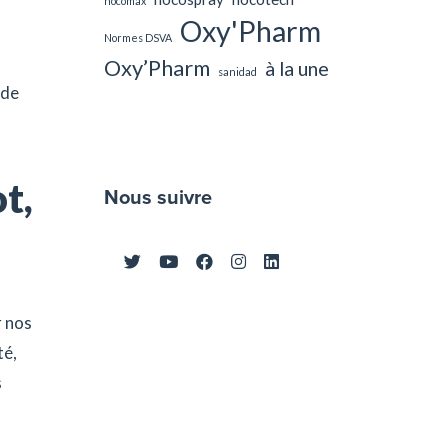
nocomax
Oxy'Pharm
Normes DSVA
Oxy’Pharm
à la une
sanidad
 de
t,
Nous suivre
r nos
té,
s