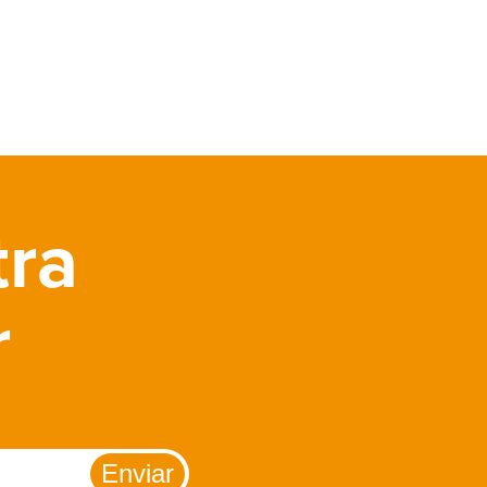
tra
r