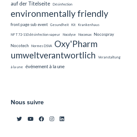
auf der Titelseite
Désinfection
environmentally friendly
front page sub event
Gesundheit
Kit
Krankenhaus
Nocospray
NF T 72-110 désinfection vapeur
Nocolyse
Nocomax
Oxy'Pharm
Nocotech
Normes DSVA
umweltverantwortlich
Veranstaltung
événement à la une
à la une
Nous suivre