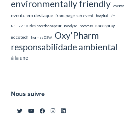
environmentally friendly
evento
evento em destaque
front page sub event
hospital
kit
nocospray
NF T 72-110 désinfection vapeur
nocolyse
nocomax
Oxy'Pharm
nocotech
Normes DSVA
responsabilidade ambiental
à la une
Nous suivre