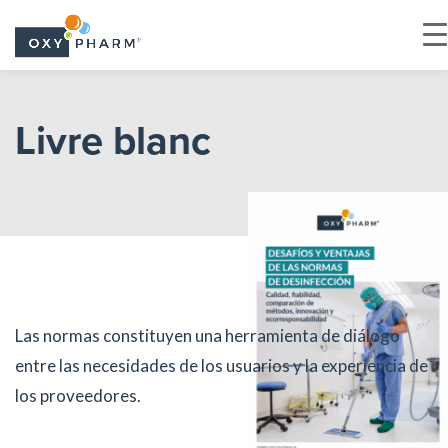
Skip
to
Livre blanc
the
content
Las normas constituyen una herramienta de diálogo
entre las necesidades de los usuarios y la experiencia de
los proveedores.