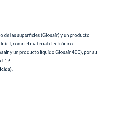
 de las superficies (Glosair) y un producto
ifícil, como el material electrónico.
sair y un producto líquido Glosair 400), por su
id-19.
cida).