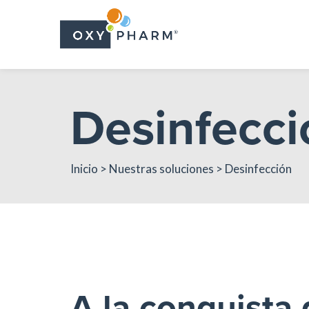
Skip
to
the
content
Desinfecci
Inicio
>
Nuestras soluciones
> Desinfección
A la conquista