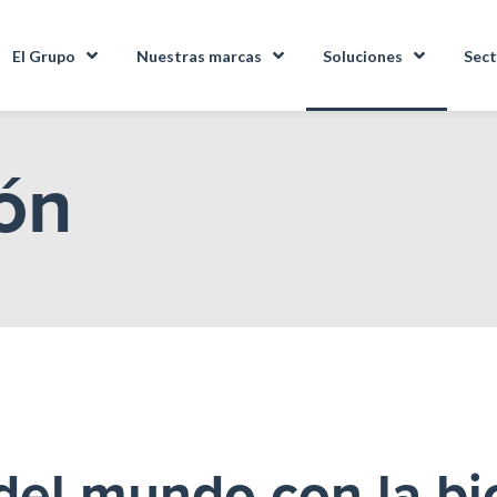
El Grupo
Nuestras marcas
Soluciones
Sect
ón
 del mundo con la b