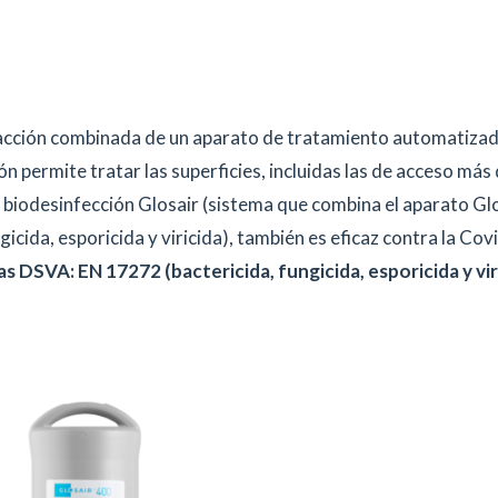
 acción combinada de un aparato de tratamiento automatizado
ón permite tratar las superficies, incluidas las de acceso más d
 biodesinfección Glosair (sistema que combina el aparato Glo
icida, esporicida y viricida), también es eficaz contra la Cov
s DSVA: EN 17272 (bactericida, fungicida, esporicida y viri