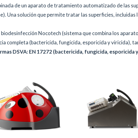
mbinada de un aparato de tratamiento automatizado de las su
 Una solución que permite tratar las superficies, incluidas l
de biodesinfección Nocotech (sistema que combina los apar
ia completa (bactericida, fungicida, esporicida y viricida), t
as DSVA: EN 17272 (bactericida, fungicida, esporicida y v